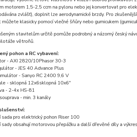
ím motorem 1,5-2,5 ccm na pylonu nebo jej konvertovat pro elek
odávána zvlášť), doplnit lze aerodynamické brzdy. Pro zkušenější
t můžete klasicky pomocí vlečné šňůry nebo gumicukem (gumicuk
šeným stavitelům určitě pomůže podrobný a názorný český návod
ilotáže větroňů.
ený pohon a RC vybavení:
or - AXI 2820/10Phasor 30-3
ulátor - JES 40 Advance Plus
mulátor - Sanyo RC 2400 9,6 V
ule - sklopná 12x6sklopná 10x6"
va - 2-4x HS-81
souprava - min. 3 kanály
íslušenství:
 sada pro elektrický pohon Riser 100
 sady obsahují motorovou přepážku a další dřevěné díly a výkre