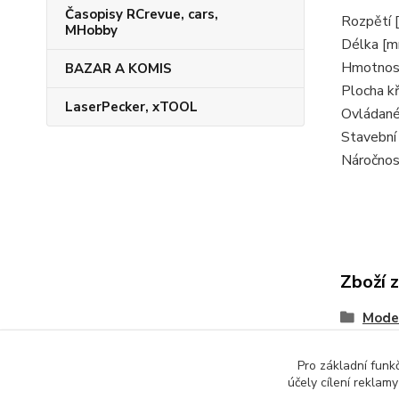
Časopisy RCrevue, cars,
Rozpětí 
MHobby
Délka [
Hmotnost
BAZAR A KOMIS
Plocha kř
LaserPecker, xTOOL
Ovládané
Stavební
Náročnos
Zboží 
Model
Pro základní funk
účely cílení reklam