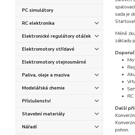
spalovac
PC simulátory
sada je d
Startova
RC elektronika
Méně zku
Elektronické regulátory otáček
základy p
Elektromotory střídavé
Doporuč
Mot
Elektromotory stejnosměrné
Reg
Aku
Paliva, oleje a maziva
Vrt
Modelářská chemie
Ser
RC 
Příslušenství
Další př
Stavební materiály
Konverzní
Konverzní
Nářadí
pohon.