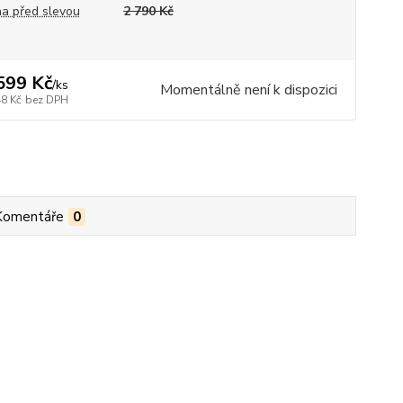
a před slevou
2 790 Kč
599 Kč
/
ks
Momentálně není k dispozici
48 Kč
bez DPH
Komentáře
0