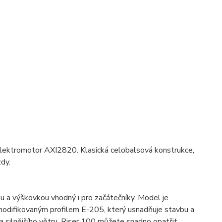
 elektromotor AXI2820. Klasická celobalsová konstrukce,
dy.
a výškovkou vhodný i pro začátečníky. Model je
 modifikovaným profilem E-205, který usnadňuje stavbu a
a silnějšího větru. Riser 100 můžete snadno opatřit