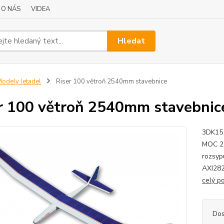
O NÁS
VIDEA
Hledat
odely letadel
Riser 100 větroň 2540mm stavebnice
r 100 větroň 2540mm stavebnic
3DK15
MOC 2 
rozsyp
AXI282
celý p
Dos