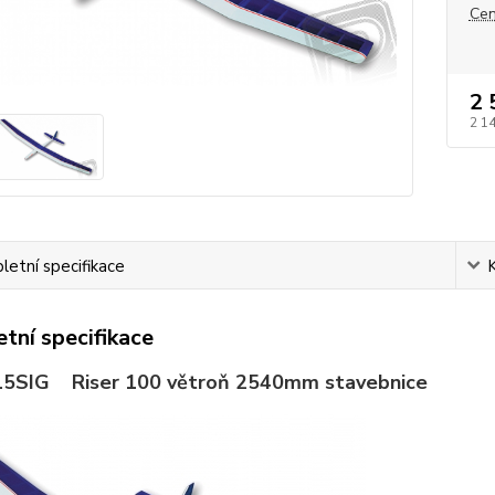
Cen
2 
2 1
etní specifikace
tní specifikace
15
SIG Riser 100 větroň 2540mm stavebnice