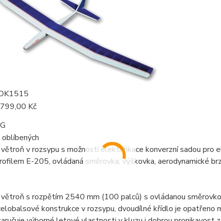
DK1515
 799,00 Kč
IG
 oblíbených
větroň v rozsypu s možností elektrifikace konverzní sadou pro
profilem E-205, ovládaná směrovka, výškovka, aerodynamické brz
 větroň s rozpětím 2540 mm (100 palců) s ovládanou směrovkou 
celobalsové konstrukce v rozsypu, dvoudílné křídlo je opatřeno
aručuje výborné letové vlastnosti v kluzu i dobrou pronikavost z