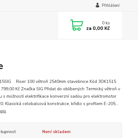
Přihlášení
0
ks
za
0,00 Kč
e
15SIG Riser 100 větroň 2540mm stavebnice Kód 3DK1515
799,00 Kč Značka SIG Přidat do oblíbených Termický větroň v
u s možností elektrifikace konverzní sadou pro elektromotor
0. Klasická celobalsová konstrukce, křídlo s profilem E-205...
opis
tupnost
Není skladem