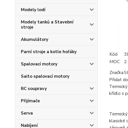
Modely lodí
Modely tanků a Stavební
stroje
Akumulátory
Parní stroje a kotle hořáky
Kód
3
MOC
2
Spalovací motory
Značka
S
Saito spalovací motory
Přidat do
Termický 
RC soupravy
křídlo s 
Přijímače
Serva
Termický
klasické 
Nabíjení
zároveň z