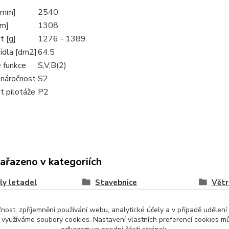
[mm]
2540
mm]
1308
 [g]
1276 - 1389
ídla [dm2]
64.5
 funkce
S,V,B(2)
 náročnost
S2
t pilotáže
P2
zařazeno v kategoriích
y letadel
Stavebnice
Větr
čnost, zpříjemnění používání webu, analytické účely a v případě udělení
y využíváme soubory cookies. Nastavení vlastních preferencí cookies mů